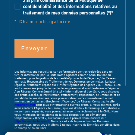
J'ai pris connaissance de la Politique de
confidentialité et des informations relatives au
traitement de mes données personnelles (*)*
* Champ obligatoire
Envoyer
Les informations recueillies sur ce formulaire sont enregistrées dans un
fichier informatisé par La Boite Immo agissant comme Sous-traitant du
traitement pour la gestion de la clientèle/prospects de l'Agence / du Réseau
qui reste Responsable du Traitement de vos Données personnelles. La base
légale du traitement repose sur l'intérêt légitime de l'Agence / du Réseau. Elles
sont conservées jusqu'à demande de suppression et sont destinées à l'Agence
/ au Réseau. Conformément à la loi « informatique et libertés », vous disposez
des droits d’accès, de rectification, d’effacement, d’opposition, de limitation et de
portabilité de vos données. Vous pouvez retirer votre consentement à tout
moment en contactant directement l’Agence / Le Réseau. Consultez le site
https://cnil.fr/fr
pour plus d’informations sur vos droits. Si vous estimez, après
avoir contacté l'Agence / le Réseau, que vos droits « Informatique et Libertés »
ne sont pas respectés, vous pouvez adresser une réclamation à la CNIL. Nous
vous informons de l’existence de la liste d'opposition au démarchage
téléphonique « Bloctel », sur laquelle vous pouvez vous inscrire ici :
https://www.bloctel.gouv.fr
. Dans le cadre de la protection des Données
personnelles, nous vous invitons à ne pas inscrire de Données sensibles dans
le champ de saisie libre.
Ce site est protégé par reCAPTCHA, les
Politiques de Confidentialité
et es