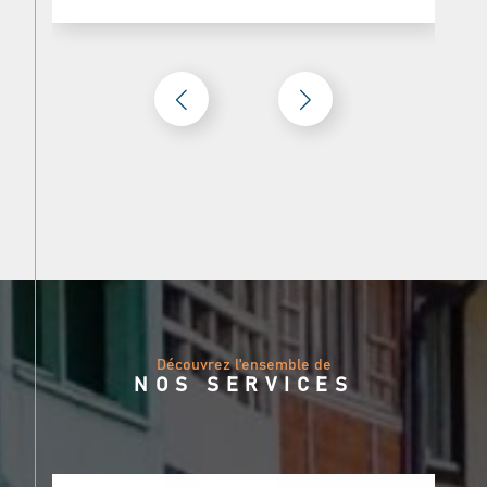
accompagnons à chaque étape du processus, en
simplifiant les démarches administratives,
juridiques et techniques. Notre objectif est de
rendre votre expérience aussi fluide que
possible, avec une attention particulière à
chaque détail.
Contactez-Nous
Pour toute question ou pour discuter de votre
projet, contactez-nous :
Téléphone
: 05 63 51 09 98
Email
: agence.castres@logeetvous.fr
Adresse
: 3 Rue Milhau Ducommun,
Découvrez l'ensemble de
81100 Castres
NOS SERVICES
Chez Loge et vous, nous sommes ici pour faire
de vos projets immobiliers une réussite, avec
passion et professionnalisme.