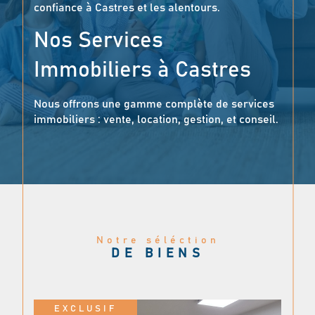
confiance à Castres et les alentours.
Nos Services
Immobiliers à Castres
Nous offrons une gamme complète de services
immobiliers : vente, location, gestion, et conseil.
Nous réalisons des estimations gratuites et
précises, en nous appuyant sur une
connaissance approfondie du marché local. Que
vous soyez intéressé par l’achat ou la vente de
maisons de ville, appartements, villas, terrains,
locaux professionnels ou bien d’exceptions,
notre expertise couvre tous les types de biens.
Notre séléction
Vous bénéficierez d’un accompagnement sur-
DE BIENS
mesure et des services exclusifs.
Une Estimation
EXCLUSIF