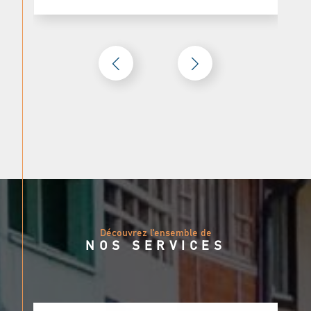
accompagnons à chaque étape du processus, en
simplifiant les démarches administratives,
juridiques et techniques. Notre objectif est de
rendre votre expérience aussi fluide que
possible, avec une attention particulière à
chaque détail.
Contactez-Nous
Pour toute question ou pour discuter de votre
projet, contactez-nous :
Téléphone
: 05 63 51 09 98
Email
: agence.castres@logeetvous.fr
Adresse
: 3 Rue Milhau Ducommun,
Découvrez l'ensemble de
81100 Castres
NOS SERVICES
Chez Loge et vous, nous sommes ici pour faire
de vos projets immobiliers une réussite, avec
passion et professionnalisme.