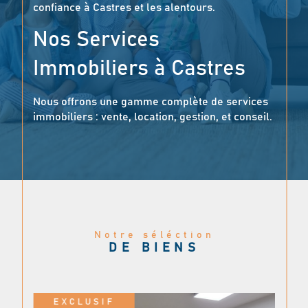
confiance à Castres et les alentours.
Nos Services
Immobiliers à Castres
Nous offrons une gamme complète de services
immobiliers : vente, location, gestion, et conseil.
Nous réalisons des estimations gratuites et
précises, en nous appuyant sur une
connaissance approfondie du marché local. Que
vous soyez intéressé par l’achat ou la vente de
maisons de ville, appartements, villas, terrains,
locaux professionnels ou bien d’exceptions,
notre expertise couvre tous les types de biens.
Notre séléction
Vous bénéficierez d’un accompagnement sur-
DE BIENS
mesure et des services exclusifs.
Une Estimation
EXCLUSIF