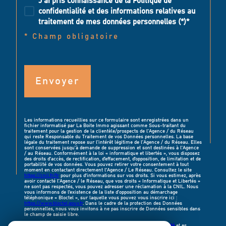
J'ai pris connaissance de la Politique de
confidentialité et des informations relatives au
traitement de mes données personnelles (*)*
* Champ obligatoire
Envoyer
Les informations recueillies sur ce formulaire sont enregistrées dans un
fichier informatisé par La Boite Immo agissant comme Sous-traitant du
traitement pour la gestion de la clientèle/prospects de l'Agence / du Réseau
qui reste Responsable du Traitement de vos Données personnelles. La base
légale du traitement repose sur l'intérêt légitime de l'Agence / du Réseau. Elles
sont conservées jusqu'à demande de suppression et sont destinées à l'Agence
/ au Réseau. Conformément à la loi « informatique et libertés », vous disposez
des droits d’accès, de rectification, d’effacement, d’opposition, de limitation et de
portabilité de vos données. Vous pouvez retirer votre consentement à tout
moment en contactant directement l’Agence / Le Réseau. Consultez le site
https://cnil.fr/fr
pour plus d’informations sur vos droits. Si vous estimez, après
avoir contacté l'Agence / le Réseau, que vos droits « Informatique et Libertés »
ne sont pas respectés, vous pouvez adresser une réclamation à la CNIL. Nous
vous informons de l’existence de la liste d'opposition au démarchage
téléphonique « Bloctel », sur laquelle vous pouvez vous inscrire ici :
https://www.bloctel.gouv.fr
. Dans le cadre de la protection des Données
personnelles, nous vous invitons à ne pas inscrire de Données sensibles dans
le champ de saisie libre.
Ce site est protégé par reCAPTCHA, les
Politiques de Confidentialité
et es