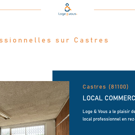
Voir les
6
annonces
uer
Estimer
ssionnelles sur Castres
1
LOCALISATION
BUDGET
nnée
immo pro
Castres (81100)
LOCAL COMMERCI
Loge & Vous a le plaisir d
local professionnel en rez