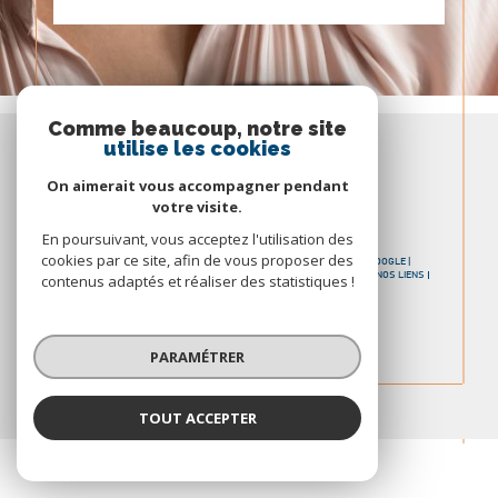
Immeuble en vente
Comme beaucoup, notre site
utilise les cookies
Espace
PROPRIÉTAIRE
On aimerait vous accompagner pendant
Se connecter
votre visite.
En poursuivant, vous acceptez l'utilisation des
cookies par ce site, afin de vous proposer des
© 2026 | TOUS DROITS RÉSERVÉS | TRADUCTION POWERED BY GOOGLE |
NOS HONORAIRES
PLAN DU SITE
MENTIONS LÉGALES
ADMIN
NOS LIENS
contenus adaptés et réaliser des statistiques !
POLITIQUE RGPD
COOKIES
PARAMÉTRER
TOUT ACCEPTER