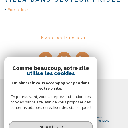
Voir le bien
Nous suivre sur
Comme beaucoup, notre site
utilise les cookies
On aimerait vous accompagner pendant
Espace
votre visite.
PROPRIÉTAIRE
En poursuivant, vous acceptez l'utilisation des
cookies par ce site, afin de vous proposer des
Se connecter
contenus adaptés et réaliser des statistiques !
© 2026 | TOUS DROITS RÉSERVÉS | TRADUCTION POWERED BY GOOGLE |
NOS HONORAIRES
PLAN DU SITE
MENTIONS LÉGALES
ADMIN
NOS LIENS
POLITIQUE RGPD
COOKIES
PARAMÉTRER