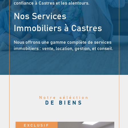
confiance à Castres et les alentours.
Nos Services
Immobiliers à Castres
Nous offrons une gamme complète de services
immobiliers : vente, location, gestion, et conseil.
Nous réalisons des estimations gratuites et
précises, en nous appuyant sur une
connaissance approfondie du marché local. Que
vous soyez intéressé par l’achat ou la vente de
maisons de ville, appartements, villas, terrains,
locaux professionnels ou bien d’exceptions,
notre expertise couvre tous les types de biens.
Notre séléction
Vous bénéficierez d’un accompagnement sur-
DE BIENS
mesure et des services exclusifs.
Une Estimation
EXCLUSIF