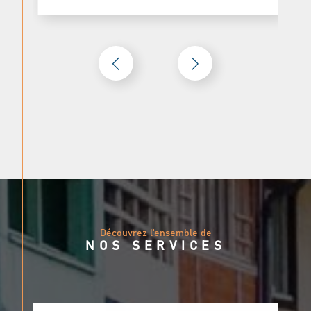
accompagnons à chaque étape du processus, en
simplifiant les démarches administratives,
juridiques et techniques. Notre objectif est de
rendre votre expérience aussi fluide que
possible, avec une attention particulière à
chaque détail.
Contactez-Nous
Pour toute question ou pour discuter de votre
projet, contactez-nous :
Téléphone
: 05 63 51 09 98
Email
: agence.castres@logeetvous.fr
Adresse
: 3 Rue Milhau Ducommun,
Découvrez l'ensemble de
81100 Castres
NOS SERVICES
Chez Loge et vous, nous sommes ici pour faire
de vos projets immobiliers une réussite, avec
passion et professionnalisme.