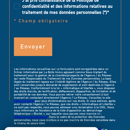
J'ai pris connaissance de la Politique de
confidentialité et des informations relatives au
traitement de mes données personnelles (*)*
* Champ obligatoire
Envoyer
Les informations recueillies sur ce formulaire sont enregistrées dans un
fichier informatisé par La Boite Immo agissant comme Sous-traitant du
traitement pour la gestion de la clientèle/prospects de l'Agence / du Réseau
qui reste Responsable du Traitement de vos Données personnelles. La base
légale du traitement repose sur l'intérêt légitime de l'Agence / du Réseau. Elles
sont conservées jusqu'à demande de suppression et sont destinées à l'Agence
/ au Réseau. Conformément à la loi « informatique et libertés », vous disposez
des droits d’accès, de rectification, d’effacement, d’opposition, de limitation et de
portabilité de vos données. Vous pouvez retirer votre consentement à tout
moment en contactant directement l’Agence / Le Réseau. Consultez le site
https://cnil.fr/fr
pour plus d’informations sur vos droits. Si vous estimez, après
avoir contacté l'Agence / le Réseau, que vos droits « Informatique et Libertés »
ne sont pas respectés, vous pouvez adresser une réclamation à la CNIL. Nous
vous informons de l’existence de la liste d'opposition au démarchage
téléphonique « Bloctel », sur laquelle vous pouvez vous inscrire ici :
https://www.bloctel.gouv.fr
. Dans le cadre de la protection des Données
personnelles, nous vous invitons à ne pas inscrire de Données sensibles dans
le champ de saisie libre.
Ce site est protégé par reCAPTCHA, les
Politiques de Confidentialité
et es